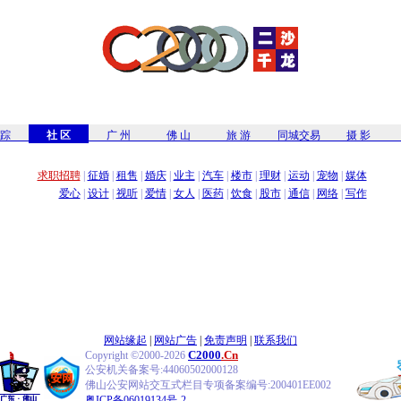
 踪
社 区
广 州
佛 山
旅 游
同城交易
摄 影
求职招聘
|
征婚
|
租售
|
婚庆
|
业主
|
汽车
|
楼市
|
理财
|
运动
|
宠物
|
媒体
爱心
|
设计
|
视听
|
爱情
|
女人
|
医药
|
饮食
|
股市
|
通信
|
网络
|
写作
网站缘起
|
网站广告
|
免责声明
|
联系我们
C2000
.Cn
Copyright ©2000-2026
公安机关备案号:44060502000128
佛山公安网站交互式栏目专项备案编号:200401EE002
粤ICP备06019134号-2