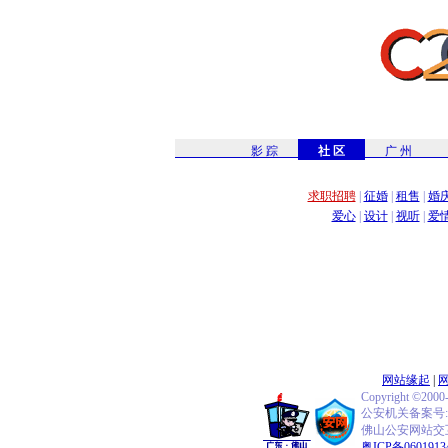
影 踪
社 区
广 州
求职招聘
|
征婚
|
租售
|
婚
爱心
|
设计
|
视听
|
爱
网站缘起
|
Copyright ©2000
公安机关备案号:440
佛山公安网站交互式
粤ICP备0601913